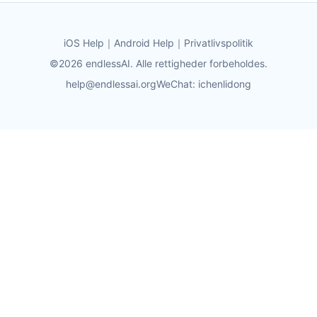
iOS Help
｜
Android Help
｜
Privatlivspolitik
©2026 endlessAI. Alle rettigheder forbeholdes.
help@endlessai.org
WeChat: ichenlidong