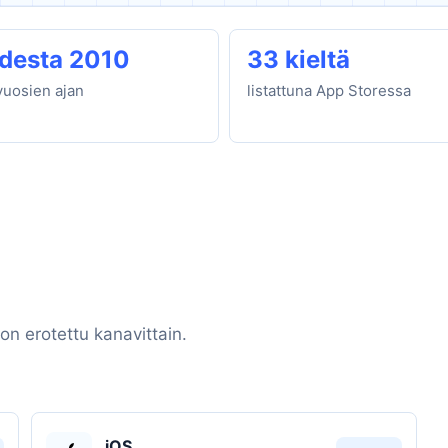
desta 2010
33 kieltä
vuosien ajan
listattuna App Storessa
on erotettu kanavittain.
iOS