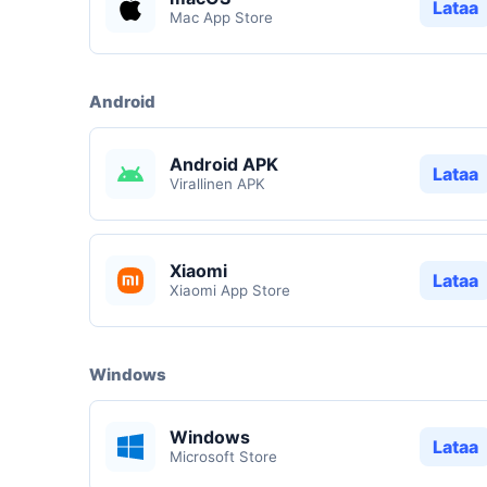
Lataa
Mac App Store
Android
Android APK
Lataa
Virallinen APK
Xiaomi
Lataa
Xiaomi App Store
Windows
Windows
Lataa
Microsoft Store