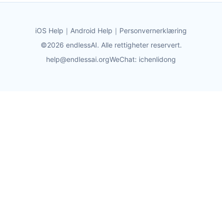
iOS Help
｜
Android Help
｜
Personvernerklæring
©2026 endlessAI. Alle rettigheter reservert.
help@endlessai.org
WeChat: ichenlidong